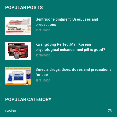
POPULAR POSTS
Gentrisone ointment: Uses, uses and
precautions
23/11/2020
Kwangdong Perfect Man Korean
physiological enhancement pill is good?
12/10/2020
Smecta drugs: Uses, doses and precautions
for use
18/11/2020
POPULAR CATEGORY
casino
73