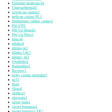
Oriental medicine
34
Osteoarthritis
45
ozwin au casino
2
pelican casino PL
1
philippines online casino
3
Pin UP
2
Pin Up Brazil
1
Pin Up Peru
1
pinco
6
plinko
6
plinko in
2
plinko UK
2
plinko_pl
2
Qizilbilet
1
Ramenbet
2
Review
1
ricky casino australia
3
se
15
slot
1
Slots
4
slottica
5
slovenia
3
sugar rush
1
sweet bonanza
2
sweet bonanza TR
2