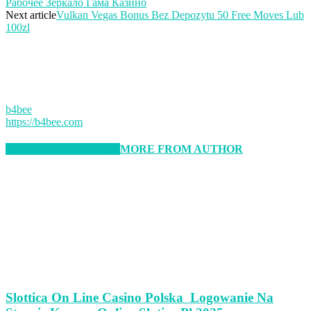
Рабочее Зеркало Гама Казино
Next article
Vulkan Vegas Bonus Bez Depozytu 50 Free Moves Lub
100zl
b4bee
https://b4bee.com
RELATED ARTICLES
MORE FROM AUTHOR
Slottica On Line Casino Polska ️ Logowanie Na