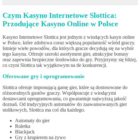
Czym Kasyno Internetowe Slottica:
Przodujące Kasyno Online w Polsce
Kasyno Internetowe Slottica jest jednym z wiodących kasyn online
w Polsce, które zdobywa coraz większą popularność wśród graczy.
Istnieje wiele powodów, dla których gracze decydują się na wybór
tego kasyna. Oferuje szeroki asortyment gier, atrakcyjne bonusy
oraz zapewnia bezpieczne środowisko do gry. Przyjrzymy się bliżej,
co czyni Slottica tak wyjątkowym na tle konkurencji.
Oferowane gry i oprogramowanie
Slottica oferuje imponującą gamę gier, które są dostosowane do
różnorodnych gustów graczy. Współpracuje z wiodącymi
dostawcami oprogramowania, co gwarantuje najwyższą jakość
doznań. Od tradycyjnych automatów do zaawansowanych gier
stolikowych, Slottica ma coś dla każdego.
Automaty do gier
Ruletka
Blackjack
Gry z krupierem na żywo