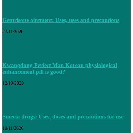
Gentrisone ointment: Uses, uses and precautions
23/11/2020
Kwangdong Perfect Man Korean physiological
enhancement pill is good?
12/10/2020
Smecta drugs: Uses, doses and precautions for use
18/11/2020