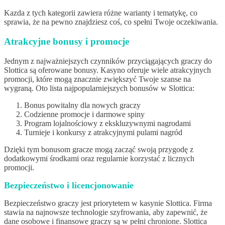
Kazda z tych kategorii zawiera różne warianty i tematykę, co
sprawia, że na pewno znajdziesz coś, co spełni Twoje oczekiwania.
Atrakcyjne bonusy i promocje
Jednym z najważniejszych czynników przyciągających graczy do
Slottica są oferowane bonusy. Kasyno oferuje wiele atrakcyjnych
promocji, które mogą znacznie zwiększyć Twoje szanse na
wygraną. Oto lista najpopularniejszych bonusów w Slottica:
Bonus powitalny dla nowych graczy
Codzienne promocje i darmowe spiny
Program lojalnościowy z ekskluzywnymi nagrodami
Turnieje i konkursy z atrakcyjnymi pulami nagród
Dzięki tym bonusom gracze mogą zacząć swoją przygodę z
dodatkowymi środkami oraz regularnie korzystać z licznych
promocji.
Bezpieczeństwo i licencjonowanie
Bezpieczeństwo graczy jest priorytetem w kasynie Slottica. Firma
stawia na najnowsze technologie szyfrowania, aby zapewnić, że
dane osobowe i finansowe graczy są w pełni chronione. Slottica