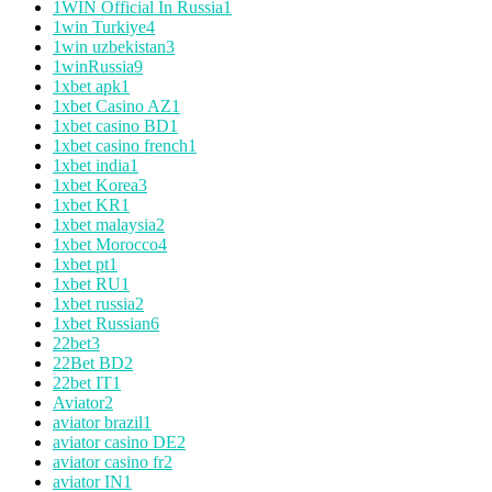
1WIN Official In Russia
1
1win Turkiye
4
1win uzbekistan
3
1winRussia
9
1xbet apk
1
1xbet Casino AZ
1
1xbet casino BD
1
1xbet casino french
1
1xbet india
1
1xbet Korea
3
1xbet KR
1
1xbet malaysia
2
1xbet Morocco
4
1xbet pt
1
1xbet RU
1
1xbet russia
2
1xbet Russian
6
22bet
3
22Bet BD
2
22bet IT
1
Aviator
2
aviator brazil
1
aviator casino DE
2
aviator casino fr
2
aviator IN
1