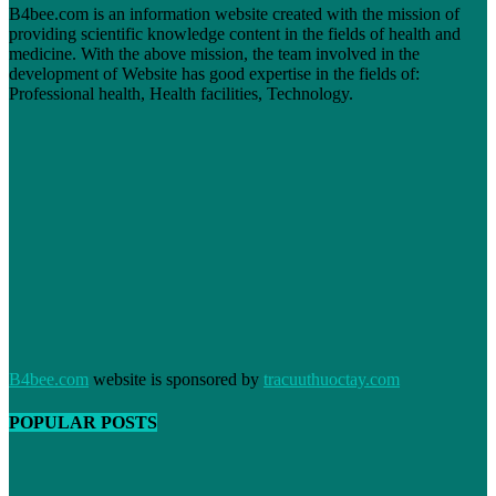
B4bee.com is an information website created with the mission of
providing scientific knowledge content in the fields of health and
medicine. With the above mission, the team involved in the
development of Website has good expertise in the fields of:
Professional health, Health facilities, Technology.
B4bee.com
website is sponsored by
tracuuthuoctay.com
POPULAR POSTS