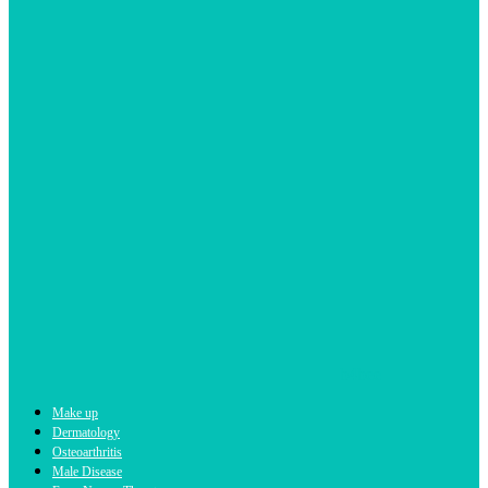
b4bee
Make up
Dermatology
Osteoarthritis
Male Disease