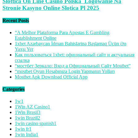
Slottica On Line Casino Polska ️ Logowanie Na
Stronie Kasyno Online Slotica Pl 2025
Recent Posts
“A Melhor Plataforma Para Apostas E Gambling
Establishment Online
1xbet Azərbaycan İdman Bahislərinə Başlamaq Üçün Ən
Yaxşı Yer
Как пользоваться 1xbet: официальный сайт и актуальная
ссылка
“мостбет Зеркало: Вход а Официальный Сайт Mostbet”
“mostbet Oyun Hesabınıza Login Yapmanın Yolları
Mostbet Apk Download Official App
Categories
1w
1
1Win AZ Casino
1
1Win Brasil
3
1win Brazil
2
1win casino spanish
1
1win fr
1
1win India
1