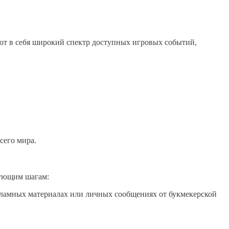
ют в себя широкий спектр доступных игровых событий,
сего мира.
дующим шагам:
екламных материалах или личных сообщениях от букмекерской