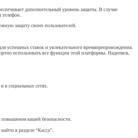
беспечивает дополнительный уровень защиты. В случае
и телефон.
дежную защиту своих пользователей.
для успешных ставок и увлекательного времяпрепровождения.
ртно использовать все функции этой платформы. Надеемся,
и в социальных сетях.
ля повышения вашей безопасности.
найти в разделе “Касса”.