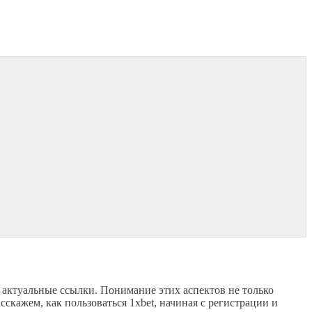
ь актуальные ссылки. Понимание этих аспектов не только
сскажем, как пользоваться 1xbet, начиная с регистрации и