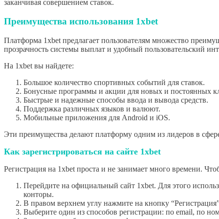
заканчивая совершением ставок.
Преимущества использования 1xbet
Платформа 1xbet предлагает пользователям множество преимущ
прозрачноcть системы выплат и удобный пользовательский инт
На 1xbet вы найдете:
Большое количество спортивных событий для ставок.
Бонусные программы и акции для новых и постоянных к
Быстрые и надежные способы ввода и вывода средств.
Поддержка различных языков и валюют.
Мобильные приложения для Android и iOS.
Эти преимущества делают платформу одним из лидеров в сфере
Как зарегистрироваться на сайте 1xbet
Регистрация на 1xbet проста и не занимает много времени. Чт
Перейдите на официальный сайт 1xbet. Для этого исполь
конторы.
В правом верхнем углу нажмите на кнопку “Регистрация”
Выберите один из способов регистрации: по email, по ном