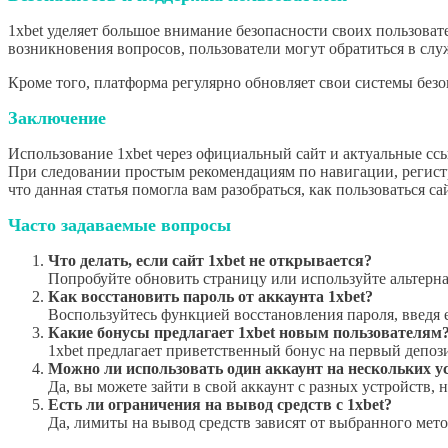
1xbet уделяет большое внимание безопасности своих пользова
возникновения вопросов, пользователи могут обратиться в служ
Кроме того, платформа регулярно обновляет свои системы без
Заключение
Использование 1xbet через официальный сайт и актуальные сс
При следовании простым рекомендациям по навигации, регист
что данная статья помогла вам разобраться, как пользоваться с
Часто задаваемые вопросы
Что делать, если сайт 1xbet не открывается?
Попробуйте обновить страницу или используйте альтерн
Как восстановить пароль от аккаунта 1xbet?
Воспользуйтесь функцией восстановления пароля, введя 
Какие бонусы предлагает 1xbet новым пользователям
1xbet предлагает приветственный бонус на первый депоз
Можно ли использовать один аккаунт на нескольких у
Да, вы можете зайти в свой аккаунт с разных устройств,
Есть ли ограничения на вывод средств с 1xbet?
Да, лимиты на вывод средств зависят от выбранного мето