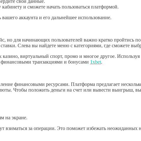
ердите свои данные.
 кабинету и сможете начать пользоваться платформой.
 вашего аккаунта и его дальнейшее использование.
с, но для начинающих пользователей важно кратко пройтись по
ставки. Слева вы найдете меню с категориями, где сможете выб
к казино, виртуальный спорт, промо и многое другое. Использу
, финансовыми транзакциями и бонусами
1xbet
.
вление финансовыми ресурсами. Платформа предлагает несколько
люты. Чтобы положить деньги на счет или вывести выигрыш, в
м на экране.
гут взиматься за операции. Это поможет избежать неожиданных 