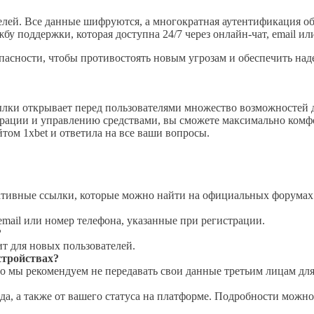
телей. Все данные шифруются, а многократная аутентификация о
бу поддержки, которая доступна 24/7 через онлайн-чат, email ил
опасности, чтобы противостоять новым угрозам и обеспечить на
ылки открывает перед пользователями множество возможностей 
рации и управлению средствами, вы сможете максимально комфо
айтом 1xbet и ответила на все ваши вопросы.
ативные ссылки, которые можно найти на официальных форумах 
email или номер телефона, указанные при регистрации.
?
ит для новых пользователей.
стройствах?
 но мы рекомендуем не передавать свои данные третьим лицам д
да, а также от вашего статуса на платформе. Подробности можно 