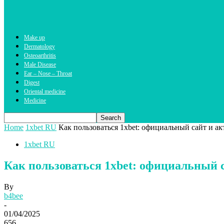
Make up
Dermatology
Osteoarthritis
Male Disease
Ear – Nose – Throat
Digest
Oriental medicine
Medicine
Home
1xbet RU
Как пользоваться 1xbet: официальный сайт и ак
1xbet RU
Как пользоваться 1xbet: официальный 
By
b4bee
-
01/04/2025
656