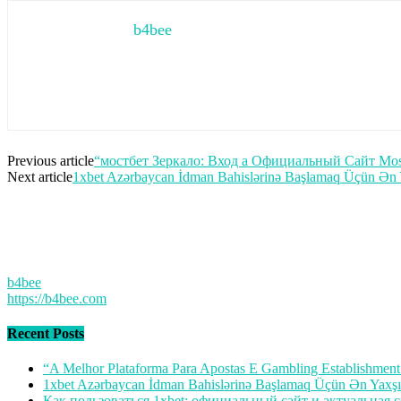
b4bee
Previous article
“мостбет Зеркало: Вход а Официальный Сайт Mos
Next article
1xbet Azərbaycan İdman Bahislərinə Başlamaq Üçün Ən 
b4bee
https://b4bee.com
Recent Posts
“A Melhor Plataforma Para Apostas E Gambling Establishment
1xbet Azərbaycan İdman Bahislərinə Başlamaq Üçün Ən Yaxşı
Как пользоваться 1xbet: официальный сайт и актуальная 