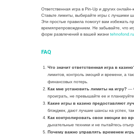
Ответственная игра в Pin-Up и других онлайн-
Ставьте лимиты, выбирайте игры с лучшими ш
Эти простые правила помогут вам избежать п
времяпрепровождением. Не забывайте, что иг
форм развлечений в вашей жизни
tehnofond.r
FAQ
Что значит ответственная игра в казино
лимитов, контроль эмоций и времени, а та
финансовых потерь.
Как мне установить лимиты на игру?
— О
проиграть, не превышайте ее и планируйте
Какие игры в казино предоставляют л
блэкджек, дают лучшие шансы на успех, так 
Как контролировать свои эмоции во в
дыхательные техники и не пытайтесь отыгр
Почему важно управлять временем игр