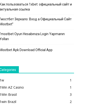
Как пользоваться 1xbet: официальный сайт и
актуальная ссылка
“мостбет Зеркало: Вход а Официальный Сайт
Mostbet”
“mostbet Oyun Hesabınıza Login Yapmanın
Yolları
Mostbet Apk Download Official App
Categories
1w
1
1Win AZ Casino
1
1Win Brasil
3
1win Brazil
2