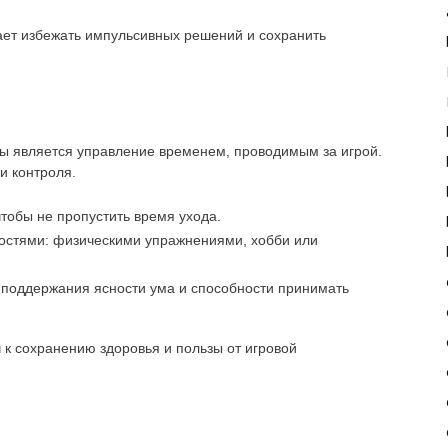
ает избежать импульсивных решений и сохранить
ы является управление временем, проводимым за игрой.
и контроля.
тобы не пропустить время ухода.
ностями: физическими упражнениями, хобби или
я поддержания ясности ума и способности принимать
к сохранению здоровья и пользы от игровой