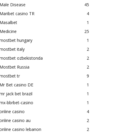
Male Disease
45
Maribet casino TR
4
Masalbet
1
Medicine
25
mostbet hungary
1
mostbet italy
2
mostbet ozbekistonda
2
Mostbet Russia
2
mostbet tr
9
Mr Bet casino DE
1
mr jack bet brazil
1
mx-bbrbet-casino
1
online casino
4
online casino au
2
online casino lebanon
2