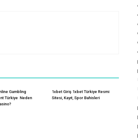
nline Gambling
1xbet Giriş 1xbet Türkiye Resmi
nt Türkiye ️ Neden
Sitesi, Kayıt, Spor Bahisleri
asino?