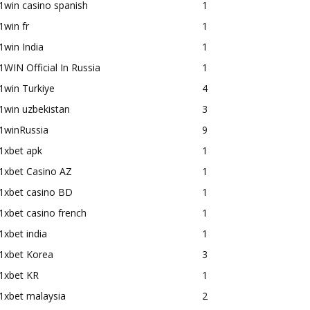
1win casino spanish
1
1win fr
1
1win India
1
1WIN Official In Russia
1
1win Turkiye
4
1win uzbekistan
3
1winRussia
9
1xbet apk
1
1xbet Casino AZ
1
1xbet casino BD
1
1xbet casino french
1
1xbet india
1
1xbet Korea
3
1xbet KR
1
1xbet malaysia
2