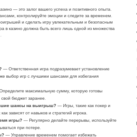
казино — это залог вашего успеха и позитивного опыта.
ансами, контролируйте эмоции и следите за временем.
роигрышей и сделать игру увлекательным и безопасным
ра в казино должна быть всего лишь одной из множества
u
.
?
— Ответственная игра подразумевает установление
кже выбор игр с лучшими шансами для избегания
пределите максимальную сумму, которую готовы
 свой бюджет заранее.
учшие шансы на выигрыш?
— Игры, такие как покер и
как зависят от навыков и стратегий игрока.
ремя игры?
— Регулярно делайте перерывы, используйте
ываться при потере.
ы?
— Управление временем помогает избежать