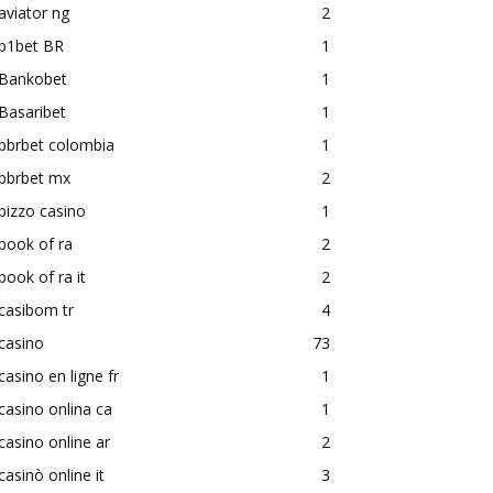
aviator ng
2
b1bet BR
1
Bankobet
1
Basaribet
1
bbrbet colombia
1
bbrbet mx
2
bizzo casino
1
book of ra
2
book of ra it
2
casibom tr
4
casino
73
casino en ligne fr
1
casino onlina ca
1
casino online ar
2
casinò online it
3