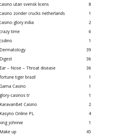
casino utan svensk licens
8
casino zonder crucks netherlands
1
casino-glory india
2
crazy time
6
csdino
1
Dermatology
39
Digest
36
Ear – Nose – Throat disease
36
fortune tiger brazil
1
Gama Casino
1
glory-casinos tr
1
KaravanBet Casino
2
Kasyno Online PL
4
king johnnie
1
Make up
45