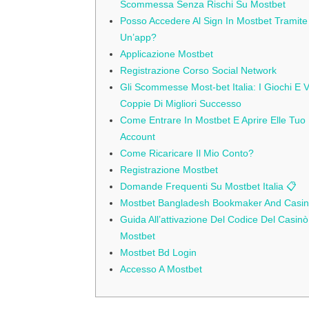
Scommessa Senza Rischi Su Mostbet
Posso Accedere Al Sign In Mostbet Tramite
Un’app?
Applicazione Mostbet
Registrazione Corso Social Network
Gli Scommesse Most-bet Italia: I Giochi E V
Coppie Di Migliori Successo
Come Entrare In Mostbet E Aprire Elle Tuo
Account
Come Ricaricare Il Mio Conto?
Registrazione Mostbet
Domande Frequenti Su Mostbet Italia 📋
Mostbet Bangladesh Bookmaker And Casi
Guida All’attivazione Del Codice Del Casinò
Mostbet
Mostbet Bd Login
Accesso A Mostbet