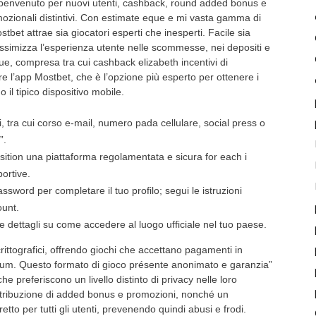
di benvenuto per nuovi utenti, cashback, round added bonus e
mozionali distintivi. Con estimate eque e mi vasta gamma di
tbet attrae sia giocatori esperti che inesperti. Facile sia
massimizza l’esperienza utente nelle scommesse, nei depositi e
nue, compresa tra cui cashback elizabeth incentivi di
re l’app Mostbet, che è l’opzione più esperto per ottenere i
o il tipico dispositivo mobile.
i, tra cui corso e-mail, numero pada cellulare, social press o
”.
sition una piattaforma regolamentata e sicura for each i
ortive.
assword per completare il tuo profilo; segui le istruzioni
ount.
dettagli su come accedere al luogo ufficiale nel tuo paese.
ittografici, offrendo giochi che accettano pagamenti in
eum. Questo formato di gioco présente anonimato e garanzia”
he preferiscono un livello distinto di privacy nelle loro
stribuzione di added bonus e promozioni, nonché un
o per tutti gli utenti, prevenendo quindi abusi e frodi.