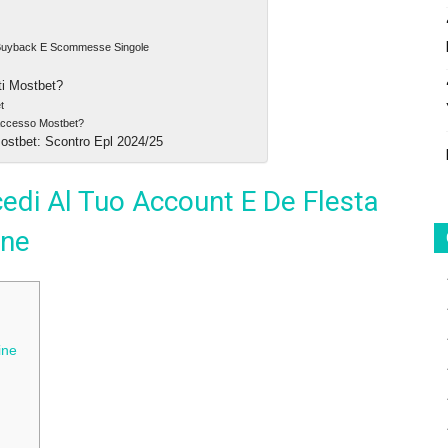
Buyback E Scommesse Singole
ti Mostbet?
t
Accesso Mostbet?
stbet: Scontro Epl 2024/25
edi Al Tuo Account E De Flesta
one
ine