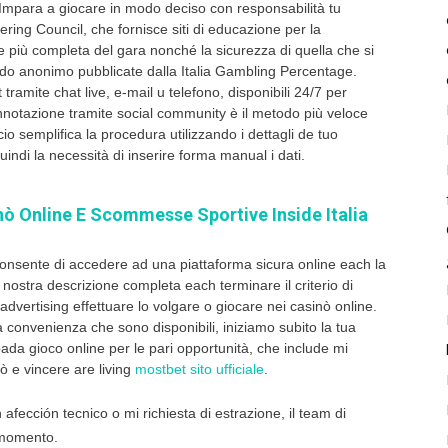
Impara a giocare in modo deciso con responsabilità tu
ring Council, che fornisce siti di educazione per la
 più completa del gara nonché la sicurezza di quella che si
todo anonimo pubblicate dalla Italia Gambling Percentage.
 tramite chat live, e-mail u telefono, disponibili 24/7 per
notazione tramite social community è il metodo più veloce
o semplifica la procedura utilizzando i dettagli de tuo
indi la necessità di inserire forma manual i dati.
inò Online E Scommesse Sportive Inside Italia
i consente di accedere ad una piattaforma sicura online each la
nostra descrizione completa each terminare il criterio di
dvertising effettuare lo volgare o giocare nei casinò online.
 convenienza che sono disponibili, iniziamo subito la tua
ada gioco online per le pari opportunità, che include mi
nò e vincere are living
mostbet sito ufficiale
.
afección tecnico o mi richiesta di estrazione, il team di
i momento.