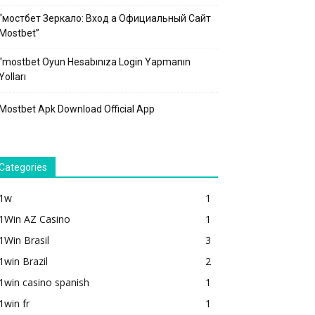
“мостбет Зеркало: Вход а Официальный Сайт
Mostbet”
“mostbet Oyun Hesabınıza Login Yapmanın
Yolları
Mostbet Apk Download Official App
Categories
1w
1
1Win AZ Casino
1
1Win Brasil
3
1win Brazil
2
1win casino spanish
1
1win fr
1