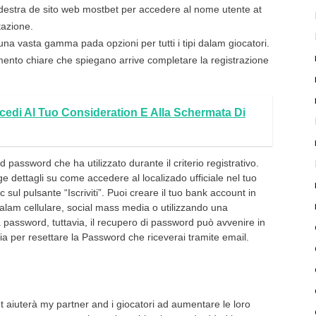
 a destra de sito web mostbet per accedere al nome utente at
tazione.
na vasta gamma pada opzioni per tutti i tipi dalam giocatori.
imento chiare che spiegano arrive completare la registrazione
cedi Al Tuo Consideration E Alla Schermata Di
 password che ha utilizzato durante il criterio registrativo.
dettagli su come accedere al localizado ufficiale nel tuo
 sul pulsante “Iscriviti”. Puoi creare il tuo bank account in
dalam cellulare, social mass media o utilizzando una
la password, tuttavia, il recupero di password può avvenire in
ia per resettare la Password che riceverai tramite email.
bet aiuterà my partner and i giocatori ad aumentare le loro