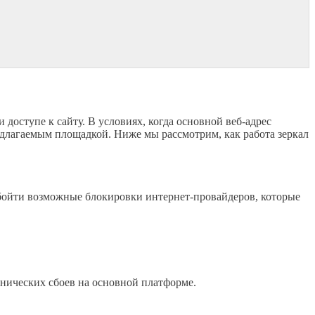
доступе к сайту. В условиях, когда основной веб-адрес
едлагаемым площадкой. Ниже мы рассмотрим, как работа зеркал
 обойти возможные блокировки интернет-провайдеров, которые
нических сбоев на основной платформе.