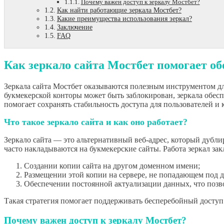
Почему важен доступ к зеркалу Мостбет?
Как найти работающие зеркала Мостбет?
Какие преимущества использования зеркал?
Заключение
FAQ
Как зеркало сайта Мостбет помогает о
Зеркала сайта Мостбет оказываются полезным инструментом для
букмекерской конторы может быть заблокирован, зеркала обес
помогает сохранять стабильность доступа для пользователей и
Что такое зеркало сайта и как оно работает?
Зеркало сайта — это альтернативный веб-адрес, который дубл
часто накладываются на букмекерские сайты. Работа зеркал зак
Создании копии сайта на другом доменном имени;
Размещении этой копии на сервере, не попадающем под д
Обеспечении постоянной актуализации данных, что позво
Такая стратегия помогает поддерживать бесперебойный доступ
Почему важен доступ к зеркалу Мостбет?