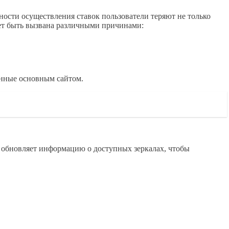
жности осуществления ставок пользователи теряют не только
ет быть вызвана различными причинами:
енные основным сайтом.
о обновляет информацию о доступных зеркалах, чтобы