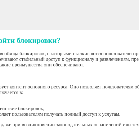
бойти блокировки?
 обхода блокировок, с которыми сталкиваются пользователи при 
печивают стабильный доступ к функционалу и развлечениям, пр
 какие преимущества они обеспечивают.
ирует контент основного ресурса. Оно позволяет пользователям
лючается в:
ействие блокировок;
ляет пользователям получать полный доступ к услугам.
 даже при возникновении законодательных ограничений или тех