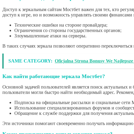
Доступ к зеркальным сайтам Мостбет важен для тех, кто регул
доступ к игре, но и возможность управлять своими финанса
Технические ошибки на стороне провайдера;
Ограничения со стороны государственных органов;
Злоумышленные атаки на серверы.
В таких случаях зеркала позволяют оперативно переключиться
SAME CATEGORY:
Oficjalna Strona Bonusy We Najlepsz
Как найти работающие зеркала Мостбет?
Основной задачей пользователей является поиск актуальных и
пользователи могли быстро найти необходимый адрес. Рекоме
Подписка на официальные рассылки и социальные сети 
Использование специализированных форумов и сообщест
Обращение к службе поддержки для получения актуальн
Эти источники помогают своевременно получать информацию 
Какие преимущества использования зеркал?