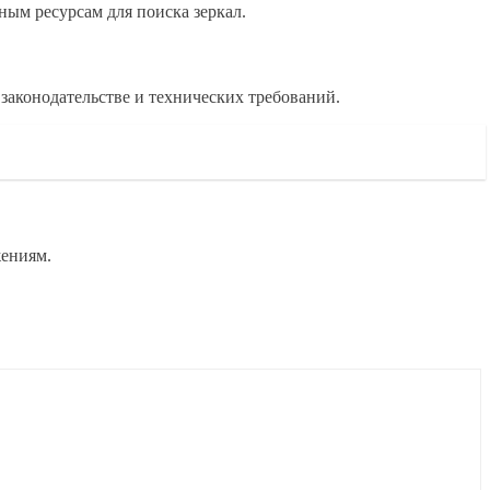
ым ресурсам для поиска зеркал.
 законодательстве и технических требований.
жениям.