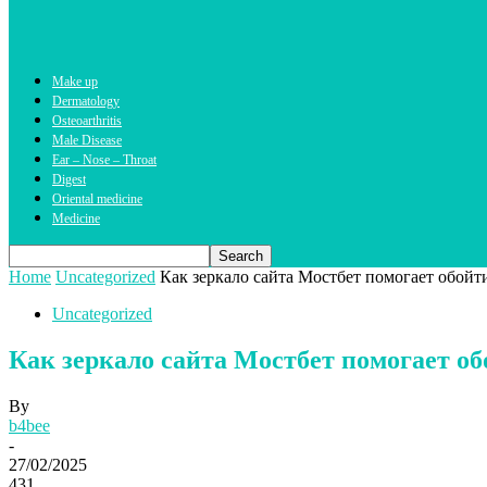
Make up
Dermatology
Osteoarthritis
Male Disease
Ear – Nose – Throat
Digest
Oriental medicine
Medicine
Home
Uncategorized
Как зеркало сайта Мостбет помогает обойт
Uncategorized
Как зеркало сайта Мостбет помогает о
By
b4bee
-
27/02/2025
431