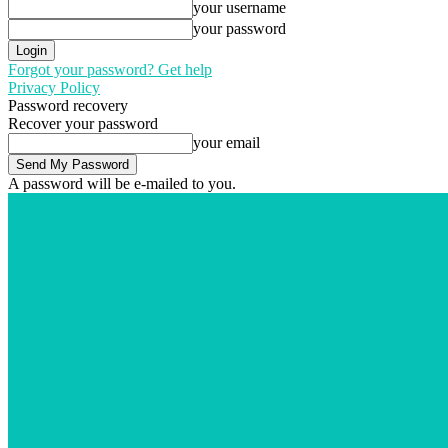
your username
your password
Forgot your password? Get help
Privacy Policy
Password recovery
Recover your password
your email
A password will be e-mailed to you.