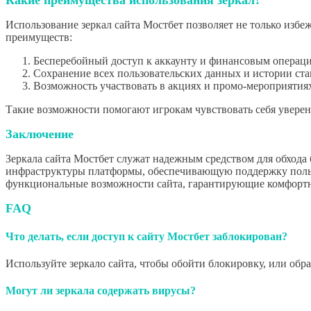
Использование зеркал сайта Мостбет позволяет не только избе
преимуществ:
Бесперебойный доступ к аккаунту и финансовым операци
Сохранение всех пользовательских данных и истории ста
Возможность участвовать в акциях и промо-мероприятиях
Такие возможности помогают игрокам чувствовать себя уверен
Заключение
Зеркала сайта Мостбет служат надежным средством для обхода
инфраструктуры платформы, обеспечивающую поддержку пользо
функциональные возможности сайта, гарантирующие комфортн
FAQ
Что делать, если доступ к сайту Мостбет заблокирован?
Используйте зеркало сайта, чтобы обойти блокировку, или обр
Могут ли зеркала содержать вирусы?