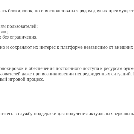
жать блокировок, но и воспользоваться рядом других преимущест
ям пользователей;
вок;
 без ограничения.
но и сохраняют их интерес к платформе независимо от внешних
 блокировок и обеспечения постоянного доступа к ресурсам бук
вателей даже при возникновении непредвиденных ситуаций. Рег
ый игровой процесс.
атитесь в службу поддержки для получения актуальных зеркальны