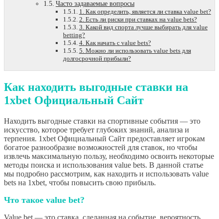
Часто задаваемые вопросы
1. Как определить, является ли ставка value bet?
2. Есть ли риски при ставках на value bets?
3. Какой вид спорта лучше выбирать для value
betting?
4. Как начать с value bets?
5. Можно ли использовать value bets для
долгосрочной прибыли?
Как находить выгодные ставки на
1xbet Официальный Сайт
Находить выгодные ставки на спортивные события — это
искусство, которое требует глубоких знаний, анализа и
терпения. 1xbet Официальный Сайт предоставляет игрокам
богатое разнообразие возможностей для ставок, но чтобы
извлечь максимальную пользу, необходимо освоить некоторые
методы поиска и использования value bets. В данной статье
мы подробно рассмотрим, как находить и использовать value
bets на 1xbet, чтобы повысить свою прибыль.
Что такое value bet?
Value bet — это ставка, сделанная на событие, вероятность