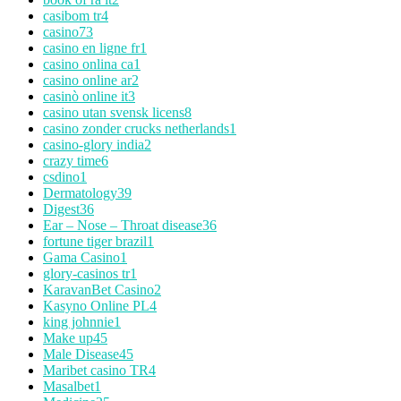
casibom tr
4
casino
73
casino en ligne fr
1
casino onlina ca
1
casino online ar
2
casinò online it
3
casino utan svensk licens
8
casino zonder crucks netherlands
1
casino-glory india
2
crazy time
6
csdino
1
Dermatology
39
Digest
36
Ear – Nose – Throat disease
36
fortune tiger brazil
1
Gama Casino
1
glory-casinos tr
1
KaravanBet Casino
2
Kasyno Online PL
4
king johnnie
1
Make up
45
Male Disease
45
Maribet casino TR
4
Masalbet
1