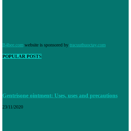
B4bee.com
website is sponsored by
tracuuthuoctay.com
POPULAR POSTS
Gentrisone ointment: Uses, uses and precautions
23/11/2020