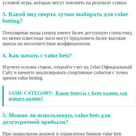
условий игры, которые могут повлиять на результат ставки.
3. Какой вид спорта лучше выбирать для value
betting?
Популярные виды спорта имеют более доступную статистику,
но менее известные лиги могут предложить более высокие
шансы на несоответствие коэффициентов.
4. Как начать с value bets?
Изучите основы ставок, откройте счет на 1xbet Официальный
Сайт и начните анализировать спортивные события с точки
зрения value betting.
SAME CATEGORY:
Какие бонусы у Кент казино для
живого казино?
5. Можно ли использовать value bets для
долгосрочной прибыли?
При правильном анализе и управлении банком value bets