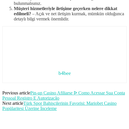
bulunmalısınız.
Müşteri hizmetleriyle iletişime geçerken nelere dikkat
edilmeli?
– Açık ve net iletişim kurmak, mümkün olduğunca
detaylı bilgi vermek önemlidir.
b4bee
Previous article
Pin-up Casino Afiliarse ᐉ Como Acessar Sua Conta
Pessoal Registro E Autorização
Next article
Türk Spor Bahisçilerinin Favorisi: Mariobet Casino
Popülaritesi Üzerine İnceleme