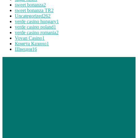
sweet bonanza
2
sweet bonanza TR
2
Uncategorized
262
verde casino hungary
1
verde casino poland
1
verde casino romania
2
Vovan Casino
1
Комета Казино
1
Швеция
16