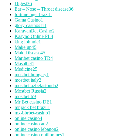
Digest
36
Ear – Nose – Throat disease
36
fortune tiger brazil
1
Gama Casino
1
glory-casinos tr
1
KaravanBet Casino
2
Kasyno Online PL
4
king johnnie
1
Make up
45
Male Disease
45
Maribet casino TR
4
Masalbet
1
Medicine
25
mostbet hungary
1
mostbet italy
2
mostbet ozbekistonda
2
Mostbet Russia
2
mostbet tr
9
Mr Bet casino DE
1
mr jack bet brazil
1
mx-bbrbet-casino
1
online casino
4
online casino au
2
online casino lebanon
2
online casino philippines
1