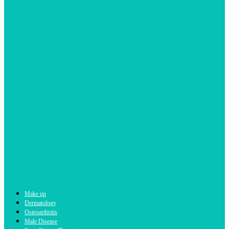
b4bee
Make up
Dermatology
Osteoarthritis
Male Disease