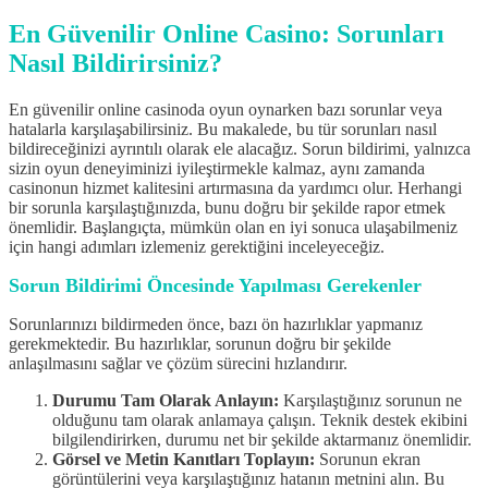
En Güvenilir Online Casino: Sorunları
Nasıl Bildirirsiniz?
En güvenilir online casinoda oyun oynarken bazı sorunlar veya
hatalarla karşılaşabilirsiniz. Bu makalede, bu tür sorunları nasıl
bildireceğinizi ayrıntılı olarak ele alacağız. Sorun bildirimi, yalnızca
sizin oyun deneyiminizi iyileştirmekle kalmaz, aynı zamanda
casinonun hizmet kalitesini artırmasına da yardımcı olur. Herhangi
bir sorunla karşılaştığınızda, bunu doğru bir şekilde rapor etmek
önemlidir. Başlangıçta, mümkün olan en iyi sonuca ulaşabilmeniz
için hangi adımları izlemeniz gerektiğini inceleyeceğiz.
Sorun Bildirimi Öncesinde Yapılması Gerekenler
Sorunlarınızı bildirmeden önce, bazı ön hazırlıklar yapmanız
gerekmektedir. Bu hazırlıklar, sorunun doğru bir şekilde
anlaşılmasını sağlar ve çözüm sürecini hızlandırır.
Durumu Tam Olarak Anlayın:
Karşılaştığınız sorunun ne
olduğunu tam olarak anlamaya çalışın. Teknik destek ekibini
bilgilendirirken, durumu net bir şekilde aktarmanız önemlidir.
Görsel ve Metin Kanıtları Toplayın:
Sorunun ekran
görüntülerini veya karşılaştığınız hatanın metnini alın. Bu