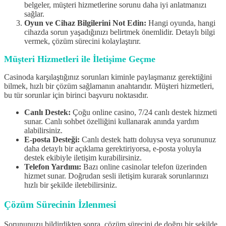
belgeler, müşteri hizmetlerine sorunu daha iyi anlatmanızı
sağlar.
Oyun ve Cihaz Bilgilerini Not Edin:
Hangi oyunda, hangi
cihazda sorun yaşadığınızı belirtmek önemlidir. Detaylı bilgi
vermek, çözüm sürecini kolaylaştırır.
Müşteri Hizmetleri ile İletişime Geçme
Casinoda karşılaştığınız sorunları kiminle paylaşmanız gerektiğini
bilmek, hızlı bir çözüm sağlamanın anahtarıdır. Müşteri hizmetleri,
bu tür sorunlar için birinci başvuru noktasıdır.
Canlı Destek:
Çoğu online casino, 7/24 canlı destek hizmeti
sunar. Canlı sohbet özelliğini kullanarak anında yardım
alabilirsiniz.
E-posta Desteği:
Canlı destek hattı doluysa veya sorununuz
daha detaylı bir açıklama gerektiriyorsa, e-posta yoluyla
destek ekibiyle iletişim kurabilirsiniz.
Telefon Yardımı:
Bazı online casinolar telefon üzerinden
hizmet sunar. Doğrudan sesli iletişim kurarak sorunlarınızı
hızlı bir şekilde iletebilirsiniz.
Çözüm Sürecinin İzlenmesi
Sorununuzu bildirdikten sonra, çözüm sürecini de doğru bir şekilde